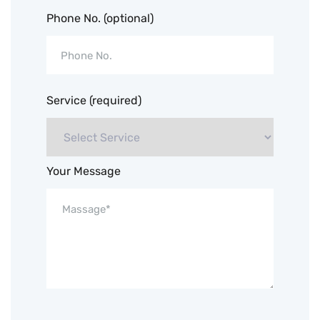
Phone No. (optional)
Service (required)
Your Message