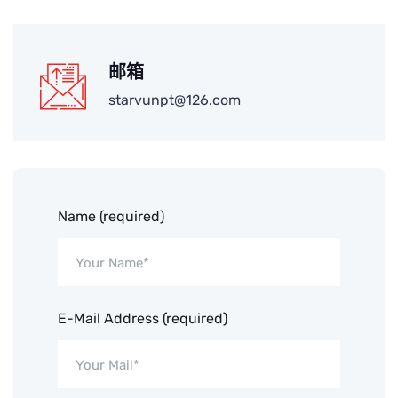
邮箱
starvunpt@126.com
Name (required)
E-Mail Address (required)